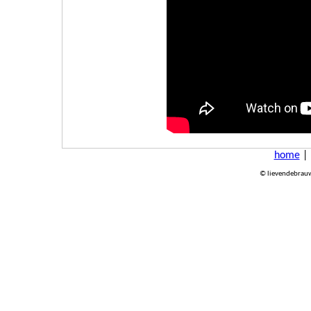
home
© lievendebrauw